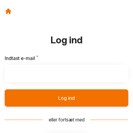
Log ind
*
Kræves
Indtast e-mail
Log ind
eller fortsæt med